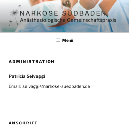
Zum
Inhalt
springen
NARKOSE SÜDBADEN – DRES.
ambulante Anästhesie, Kinderanästhesie, Notfallmedizin in
Südbaden
RALPH LINDNER & DR.
Menü
PATRICK STOLL
ADMINISTRATION
Patricia Selvaggi
Email:
selvaggi@narkose-suedbaden.de
ANSCHRIFT