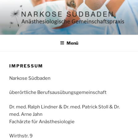
Zum
Inhalt
springen
NARKOSE SÜDBADEN – DRES.
ambulante Anästhesie, Kinderanästhesie, Notfallmedizin in
Südbaden
RALPH LINDNER & DR.
Menü
PATRICK STOLL
IMPRESSUM
Narkose Südbaden
überörtliche Berufsausübungsgemeinschaft
Dr. med. Ralph Lindner & Dr. med. Patrick Stoll & Dr.
med. Arne Jahn
Fachärzte für Anästhesiologie
Wirthstr. 9