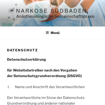
Zum
Inhalt
springen
NARKOSE SÜDBADEN – DRES.
ambulante Anästhesie, Kinderanästhesie, Notfallmedizin in
Südbaden
RALPH LINDNER & DR.
Menü
PATRICK STOLL
DATENSCHUTZ
Datenschutzerklärung
für Websitebetreiber nach den Vorgaben
der
Datenschutzgrundverordnung (DSGVO)
I. Name und Anschrift des Verantwortlichen
Der Verantwortliche im Sinne der Datenschutz-
Grundverordnung und anderer nationaler